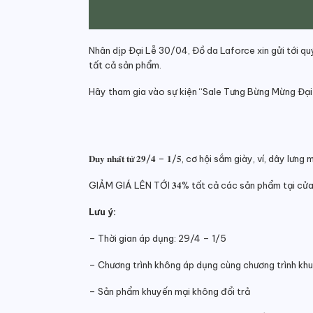
Nhân dịp Đại Lễ 30/04, Đồ da Laforce xin gửi tới q
tất cả sản phẩm.
Hãy tham gia vào sự kiện “Sale Tưng Bừng Mừng Đạ
𝐃𝐮𝐲 𝐧𝐡𝐚̂́𝐭 𝐭𝐮̛̀ 𝟐𝟗/𝟒 – 𝟏/𝟓, cơ hội sắm già
GIẢM GIÁ LÊN TỚI 𝟑𝟒% tất cả các sản phẩm tại cửa
Lưu ý:
– Thời gian áp dụng: 29/4 – 1/5
– Chương trình không áp dụng cùng chương trình kh
– Sản phẩm khuyến mại không đổi trả