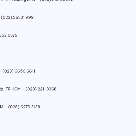
– (023).36331.999
4352.5379
 – (023).6656.6611
Vấp, TP HCM – (028).2211.8368
HCM – (028).6279.3138