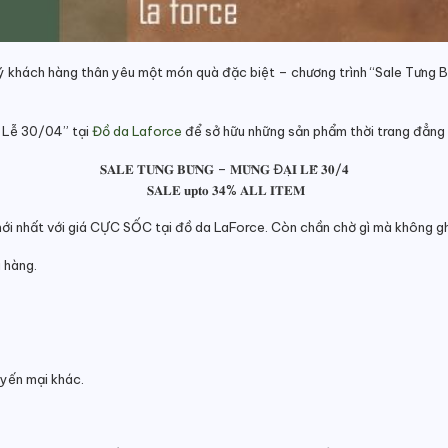
uý khách hàng thân yêu một món quà đặc biệt – chương trình “Sale Tưng
i Lễ 30/04” tại
Đồ da Laforce
để sở hữu những sản phẩm thời trang đẳng c
𝐒𝐀𝐋𝐄 𝐓𝐔̛𝐍𝐆 𝐁𝐔̛̀𝐍𝐆 – 𝐌𝐔̛̀𝐍𝐆 Đ𝐀̣𝐈 𝐋𝐄̂̃ 𝟑𝟎/𝟒
𝐒𝐀𝐋𝐄 𝐮𝐩𝐭𝐨 𝟑𝟒% 𝐀𝐋𝐋 𝐈𝐓𝐄𝐌
y, ví, dây lưng mới nhất với giá CỰC SỐC tại đồ da LaForce. Còn chần chờ gì mà 
 hàng.
uyến mại khác.