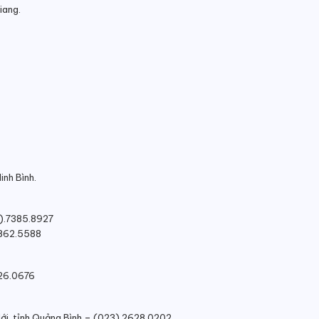
iang.
inh Bình.
3).7385.8927
7862.5588
626.0676
Hới, tỉnh Quảng Bình – (023).2628.0202