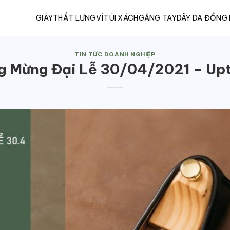
GIÀY
THẮT LƯNG
VÍ
TÚI XÁCH
GĂNG TAY
DÂY DA ĐỒNG
TIN TỨC DOANH NGHIỆP
g Mừng Đại Lễ 30/04/2021 – Upt