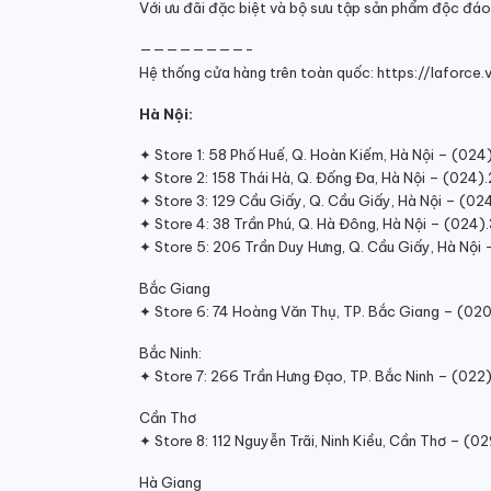
Với ưu đãi đặc biệt và bộ sưu tập sản phẩm độc đáo
————————-
Hệ thống cửa hàng trên toàn quốc: https://lafor
Hà Nội:
✦ Store 1: 58 Phố Huế, Q. Hoàn Kiếm, Hà Nội – (02
✦ Store 2: 158 Thái Hà, Q. Đống Đa, Hà Nội – (024
✦ Store 3: 129 Cầu Giấy, Q. Cầu Giấy, Hà Nội – (0
✦ Store 4: 38 Trần Phú, Q. Hà Đông, Hà Nội – (024
✦ Store 5: 206 Trần Duy Hưng, Q. Cầu Giấy, Hà Nộ
Bắc Giang
✦ Store 6: 74 Hoàng Văn Thụ, TP. Bắc Giang – (0
Bắc Ninh:
✦ Store 7: 266 Trần Hưng Đạo, TP. Bắc Ninh – (022
Cần Thơ
✦ Store 8: 112 Nguyễn Trãi, Ninh Kiều, Cần Thơ – (
Hà Giang