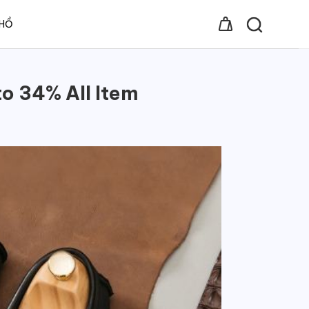
 HỒ
o 34% All Item