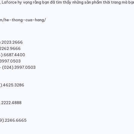
, Laforce hy vọng rằng bạn đã tìm thấy những sản phẩm thời trang mà bạn
ce.vn/he-thong-cua-hang/
4).2023.2666
).2262.9666
24).6687.4400
).3997.0503
i – (024).3997.0503
20).4625.3286
).2222.4888
029).2246.6665