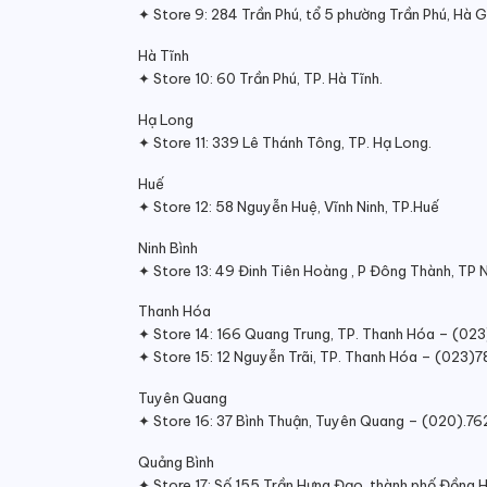
✦ Store 9: 284 Trần Phú, tổ 5 phường Trần Phú, Hà G
Hà Tĩnh
✦ Store 10: 60 Trần Phú, TP. Hà Tĩnh.
Hạ Long
✦ Store 11: 339 Lê Thánh Tông, TP. Hạ Long.
Huế
✦ Store 12: 58 Nguyễn Huệ, Vĩnh Ninh, TP.Huế
Ninh Bình
✦ Store 13: 49 Đinh Tiên Hoàng , P Đông Thành, TP N
Thanh Hóa
✦ Store 14: 166 Quang Trung, TP. Thanh Hóa – (02
✦ Store 15: 12 Nguyễn Trãi, TP. Thanh Hóa – (023)
Tuyên Quang
✦ Store 16: 37 Bình Thuận, Tuyên Quang – (020).7
Quảng Bình
✦ Store 17: Số 155 Trần Hưng Đạo, thành phố Đồng 