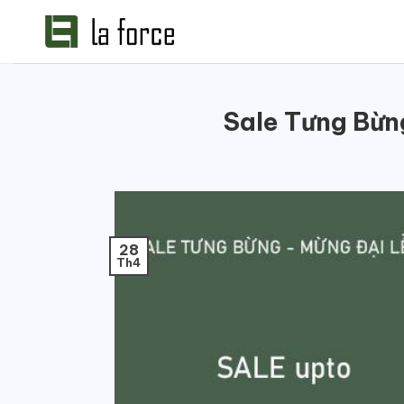
Bỏ
qua
nội
dung
Sale Tưng Bừn
28
Th4