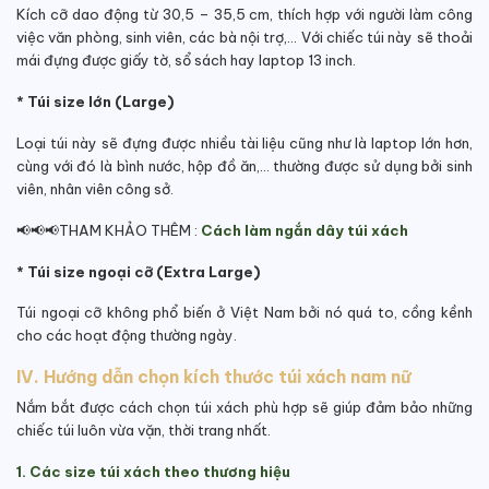
Kích cỡ dao động từ 30,5 – 35,5 cm, thích hợp với người làm công
việc văn phòng, sinh viên, các bà nội trợ,… Với chiếc túi này sẽ thoải
mái đựng được giấy tờ, sổ sách hay laptop 13 inch.
* Túi size lớn (Large)
Loại túi này sẽ đựng được nhiều tài liệu cũng như là laptop lớn hơn,
cùng với đó là bình nước, hộp đồ ăn,… thường được sử dụng bởi sinh
viên, nhân viên công sở.
📢📢📢THAM KHẢO THÊM :
Cách làm ngắn dây túi xách
* Túi size ngoại cỡ (Extra Large)
Túi ngoại cỡ không phổ biến ở Việt Nam bởi nó quá to, cồng kềnh
cho các hoạt động thường ngày.
IV. Hướng dẫn chọn kích thước túi xách nam nữ
Nắm bắt được cách chọn túi xách phù hợp sẽ giúp đảm bảo những
chiếc túi luôn vừa vặn, thời trang nhất.
1. Các size túi xách theo thương hiệu