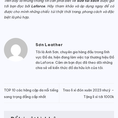
Trên đây là những thông tin cần phải biết về
size túi xách
được gửi
tới bạn đọc bởi
Laforce
. Hãy tham khảo và áp dụng ngay để có
được cho mình những chiếc túi thật thời trang, phong cách và đặc
biệt là phù hợp.
Sơn Leather
Tôi là Anh Sơn, chuyên gia hàng đầu trong lĩnh
vực Đồ da, hiện đang làm việc tại thương hiệu Đồ
da Laforce. Cảm ơn bạn đọc đã theo dõi những
chia sẻ về kiến thức đồ da hữu ích của tôi.
TOP 10 các hãng cặp da nổi tiếng
Trao lì xì đón xuân 2023 như ý –
sang trọng đẳng cấp nhất
Tặng lì xì tới 1000k