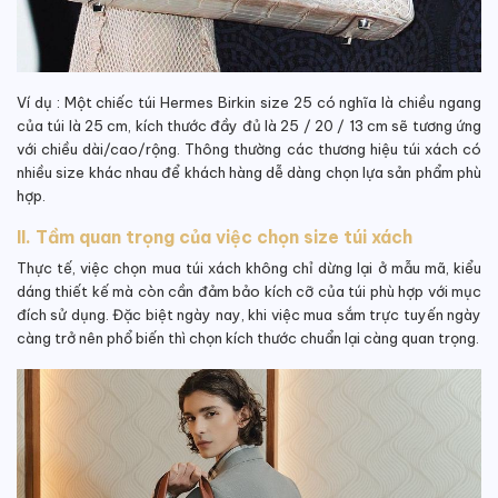
Ví dụ : Một chiếc túi Hermes Birkin size 25 có nghĩa là chiều ngang
của túi là 25 cm, kích thước đầy đủ là 25 / 20 / 13 cm sẽ tương ứng
với chiều dài/cao/rộng. Thông thường các thương hiệu túi xách có
nhiều size khác nhau để khách hàng dễ dàng chọn lựa sản phẩm phù
hợp.
II. Tầm quan trọng của việc chọn size túi xách
Thực tế, việc chọn mua túi xách không chỉ dừng lại ở mẫu mã, kiểu
dáng thiết kế mà còn cần đảm bảo kích cỡ của túi phù hợp với mục
đích sử dụng. Đặc biệt ngày nay, khi việc mua sắm trực tuyến ngày
càng trở nên phổ biến thì chọn kích thước chuẩn lại càng quan trọng.