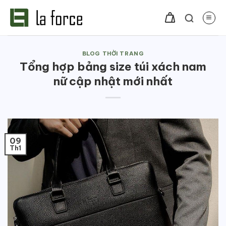
Bỏ
qua
nội
dung
BLOG THỜI TRANG
Tổng hợp bảng size túi xách nam
nữ cập nhật mới nhất
09
Th1