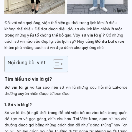
Đối với các quý ông, việc thể hiện gu thời trang lịch lãm là điều
không thể thiếu.
Để đạt được điều đó, sơ vin lịch lãm chính là một
trong những yếu tố không thể bỏ qua. Vậy
sơ vin là gì?
Có những
cách sơ vin nào vừa đẹp lại vừa lịch sự? Hãy cùng
Đồ da Laforce
khám phá những cách sơ vin đẹp dành cho quý ông nhé.
Nội dung bài viết
Tìm hiểu sơ vin là gì?
Sơ vin là gì
và tại sao nên sơ vin là những câu hỏi mà LaForce
thường xuyên nhận được từ bạn đọc.
1. Sơ vin là gì?
Sơ vin là thuật ngữ thời trang để chỉ việc bỏ áo vào bên trong quần
để tạo ra vẻ gọn gàng, chỉn chu hơn.
Tại Việt Nam, cụm từ “sơ vin”
thường được gọi bằng những cách dân dã như “đóng thùng” hay “ăn
ta ni”. Những cách gọi này thường được nghe từ những người trung