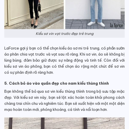
Kiểu sơ vin vạt trước đẹp trẻ trung
LaForce gợi ý bạn có thể chọn kiểu áo sơ mi trẻ trung, có phần sườn
áo phân chia vạt trước và vạt sau rõ ràng. Khi sơ vin, áo sẽ không bị
lùng bùng, đảm bảo giữ được sự năng động và tinh tế. Còn đối với
kiểu sơ vin áo phông, bạn có thể chọn áo rộng một chút để sơ vin
có sự phân định rõ ràng hơn.
5. Cách bỏ áo vào quần đẹp cho nam kiểu thùng thình
Bạn không thể bỏ qua sơ vin kiểu thùng thình trong bộ sưu tập mặc
đẹp. Với kiểu sơ vin này, bạn sẽ lột xác hoàn toàn khỏi phong cách
chàng trai chỉn chu và nghiêm túc. Bạn sẽ xuất hiện với một một diện
mạo hoàn toàn mới, phóng khoáng, cá tính và nổi loạn hơn.