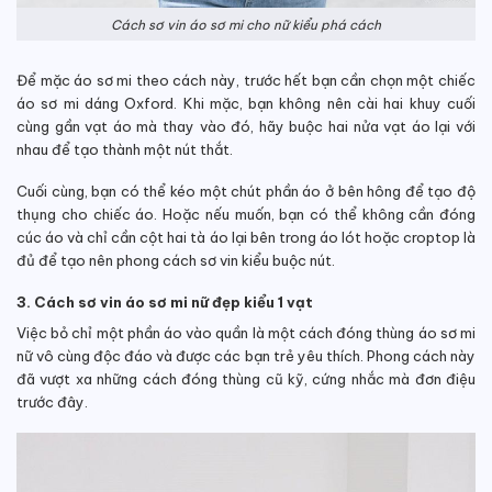
Cách sơ vin áo sơ mi cho nữ kiểu phá cách
Để mặc áo sơ mi theo cách này, trước hết bạn cần chọn một chiếc
áo sơ mi dáng Oxford. Khi mặc, bạn không nên cài hai khuy cuối
cùng gần vạt áo mà thay vào đó, hãy buộc hai nửa vạt áo lại với
nhau để tạo thành một nút thắt.
Cuối cùng, bạn có thể kéo một chút phần áo ở bên hông để tạo độ
thụng cho chiếc áo. Hoặc nếu muốn, bạn có thể không cần đóng
cúc áo và chỉ cần cột hai tà áo lại bên trong áo lót hoặc croptop là
đủ để tạo nên phong cách sơ vin kiểu buộc nút.
3. Cách sơ vin áo sơ mi nữ đẹp kiểu 1 vạt
Việc bỏ chỉ một phần áo vào quần là một cách đóng thùng áo sơ mi
nữ vô cùng độc đáo và được các bạn trẻ yêu thích. Phong cách này
đã vượt xa những cách đóng thùng cũ kỹ, cứng nhắc mà đơn điệu
trước đây.