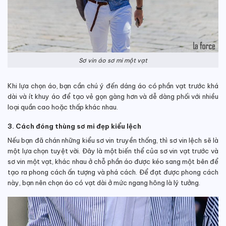
Sơ vin áo sơ mi một vạt
Khi lựa chọn áo, bạn cần chú ý đến dáng áo có phần vạt trước khá
dài và ít khuy áo để tạo vẻ gọn gàng hơn và dễ dàng phối với nhiều
loại quần cao hoặc thấp khác nhau.
3. Cách đóng thùng sơ mi đẹp kiểu lệch
Nếu bạn đã chán những kiểu sơ vin truyền thống, thì sơ vin lệch sẽ là
một lựa chọn tuyệt vời. Đây là một biến thể của sơ vin vạt trước và
sơ vin một vạt, khác nhau ở chỗ phần áo được kéo sang một bên để
tạo ra phong cách ấn tượng và phá cách. Để đạt được phong cách
này, bạn nên chọn áo có vạt dài ở mức ngang hông là lý tưởng.