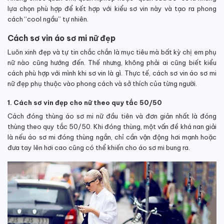
lựa chọn phù hợp để kết hợp với kiểu sơ vin này và tạo ra phong
cách “cool ngầu” tự nhiên.
Cách sơ vin áo sơ mi nữ đẹp
Luôn xinh đẹp và tự tin chắc chắn là mục tiêu mà bất kỳ chị em phụ
nữ nào cũng hướng đến. Thế nhưng, không phải ai cũng biết kiểu
cách phù hợp với mình khi sơ vin là gì. Thực tế, cách sơ vin áo sơ mi
nữ đẹp phụ thuộc vào phong cách và sở thích của từng người.
1. Cách sơ vin đẹp cho nữ theo quy tắc 50/50
Cách đóng thùng áo sơ mi nữ đầu tiên và đơn giản nhất là đóng
thùng theo quy tắc 50/50.
Khi đóng thùng, một vấn đề khá nan giải
là nếu áo sơ mi đóng thùng ngắn, chỉ cần vận động hơi mạnh hoặc
đưa tay lên hơi cao cũng có thể khiến cho áo sơ mi bung ra.