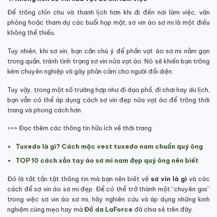
Để trông chỉn chu và thanh lịch hơn khi đi đến nơi làm việc, văn
phòng hoặc tham dự các buổi họp mặt, sơ vin áo sơ mi là một điều
không thể thiếu.
Tuy nhiên, khi sơ vin, bạn cần chú ý để phần vạt áo sơ mi nằm gọn
trong quần, tránh tình trạng sơ vin nửa vạt áo. Nó sẽ khiến bạn trông
kém chuyên nghiệp và gây phản cảm cho người đối diện.
Tuy vậy, trong một số trường hợp như đi dạo phố, đi chơi hay du lịch,
bạn vẫn có thể áp dụng cách sơ vin đẹp nửa vạt áo để trông thời
trang và phong cách hơn.
>>> Đọc thêm các thông tin hữu ích về thời trang:
Tuxedo là gì? Cách mặc vest tuxedo nam chuẩn quý ông
TOP 10 cách xắn tay áo sơ mi nam đẹp quý ông nên biết
Đó là tất tần tật thông tin mà bạn nên biết về
sơ vin là gì
và các
cách để sơ vin áo sơ mi đẹp. Để có thể trở thành một “chuyên gia”
trong việc sơ vin áo sơ mi, hãy nghiên cứu và áp dụng những kinh
nghiệm cùng mẹo hay mà
Đồ da LaForce
đã chia sẻ trên đây.