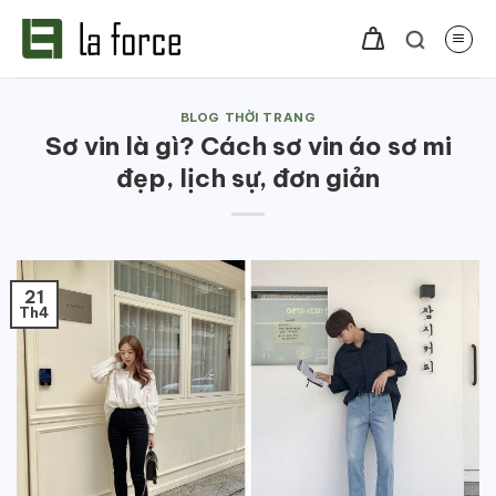
Bỏ
qua
nội
dung
BLOG THỜI TRANG
Sơ vin là gì? Cách sơ vin áo sơ mi
đẹp, lịch sự, đơn giản
21
Th4