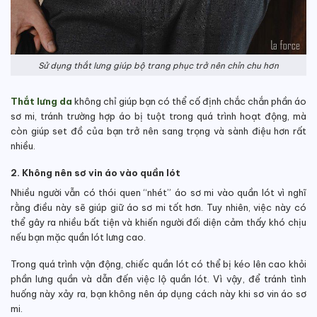
Sử dụng thắt lưng giúp bộ trang phục trở nên chỉn chu hơn
Thắt lưng da
không chỉ giúp bạn có thể cố định chắc chắn phần áo
sơ mi, tránh trường hợp áo bị tuột trong quá trình hoạt động, mà
còn giúp set đồ của bạn trở nên sang trọng và sành điệu hơn rất
nhiều.
2. Không nên sơ vin áo vào quần lót
Nhiều người vẫn có thói quen “nhét” áo sơ mi vào quần lót vì nghĩ
rằng điều này sẽ giúp giữ áo sơ mi tốt hơn. Tuy nhiên, việc này có
thể gây ra nhiều bất tiện và khiến người đối diện cảm thấy khó chịu
nếu bạn mặc quần lót lưng cao.
Trong quá trình vận động, chiếc quần lót có thể bị kéo lên cao khỏi
phần lưng quần và dẫn đến việc lộ quần lót. Vì vậy, để tránh tình
huống này xảy ra, bạn không nên áp dụng cách này khi sơ vin áo sơ
mi.