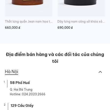
Thắt lưng quần Jean nam họa tiết viền đẹp
Dây lưng nam công sở khóa xỏ kim cao cấp
660,000
₫
690,000
₫
Địa điểm bán hàng và các đối tác của chúng
tôi
Hà Nội
1
58 Phố Huế
Q. Hai Bà Trưng
Hotline: 024.2023.2666
2
129 Cầu Giấy