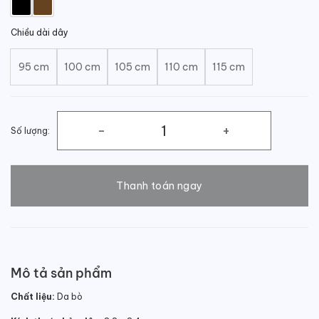
Chiều dài dây
95 cm
100 cm
105 cm
110 cm
115 cm
Số lượng:
Thắt lưng nam da bò trơn mặt khóa hoạ tiết số lượng
Thanh toán ngay
Mô tả sản phẩm
Chất liệu:
Da bò