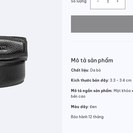
Số lượng:
Thắt lưng công sở da bò cao
Mô tả sản phẩm
Chất liệu:
Da bò
Kích thước bản dây:
3.3 – 3.4 cm
Mô tả ngắn sản phẩm:
Mặt khóa xỏ
bền cao
Màu dây:
Đen
Bảo hành 12 tháng