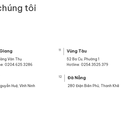
chúng tôi
11
 Giang
Vũng Tàu
oàng Văn Thụ
52 Ba Cu, Phường 1
ine: 0204.625.3286
Hotline: 0254.3525.379
12
ế
Đà Nẵng
guyễn Huệ, Vĩnh Ninh
280 Điện Biên Phủ, Thanh Khê