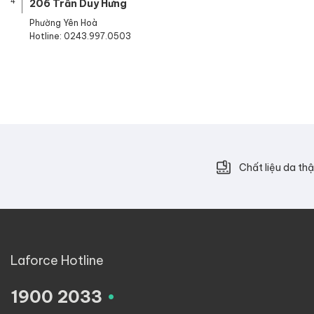
4
206 Trần Duy Hưng
Phường Yên Hoà
Hotline: 0243.997.0503
Chất liệu da thậ
Laforce Hotline
.
1900 2033