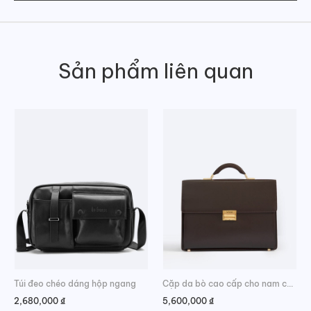
Sản phẩm liên quan
Túi đeo chéo dáng hộp ngang
Cặp da bò cao cấp cho nam công sở
2,680,000
₫
5,600,000
₫