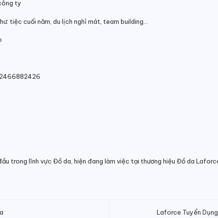
công ty
: tiệc cuối năm, du lịch nghỉ mát, team building…
o
: 02466882426
đầu trong lĩnh vực Đồ da, hiện đang làm việc tại thương hiệu Đồ da Lafor
ọa
Laforce Tuyển Dụng