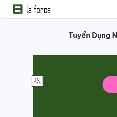
Bỏ
qua
nội
dung
Tuyển Dụng N
10
Th6