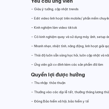
Yêu cầu ứng viên
– Giàu ý tưởng, cập nhật trends
– Edit video linh hoạt trên mobile/ phần mềm chuyê
– Kinh nghiệm làm video tiktok
– Có kinh nghiệm quay và sử dụng máy ảnh, setup ánh
– Nhanh nhẹn, nhiệt tình, năng động, linh hoạt giải 
– Thái độ luôn sẵn sàng học hỏi, luôn cập nhật và nă
– Ứng viên gửi cv đính kèm các sản phẩm đã làm
Quyền lợi được hưởng
– Thu nhập: thỏa thuận
– Thưởng vào các dịp lễ tết, thưởng tháng lương thứ
– Đóng Bảo hiểm xã hội, bảo hiểm y tế