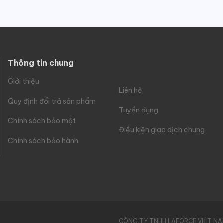
Thông tin chung
Giới thiệu
Liên hệ
Quy định đổi trả sản phẩm
Tuyển dụng
Chính sách bảo mật
Điều kiện giao dịch chung
Chính sách bảo hành
CÔNG TY TNHH LAFORCE VIỆT N