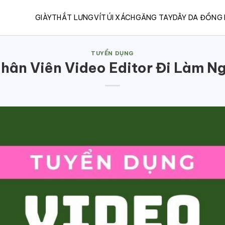
GIÀY
THẮT LƯNG
VÍ
TÚI XÁCH
GĂNG TAY
DÂY DA ĐỒNG
TUYỂN DỤNG
hân Viên Video Editor Đi Làm Ng