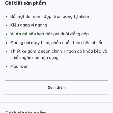
Chi tiết sản phẩm
Bề mặt da mềm, đẹp, trơn bóng tự nhiên
Kiểu dáng ví ngang
Ví da cá sấu
họa tiết gai đuôi đẳng cấp
Đường chỉ may tỉ mỉ, chắc chắn theo tiêu chuẩn
Thiết kế gồm 2 ngăn chính, 1 ngăn có khóa kéo và
nhiều ngăn nhỏ tiện dụng
Màu: Đen
Kích thước (Chiều dài khi mở x Chiều dài khi đóng
x Chiều cao): 23cm x 12cm x 9.5cm
Xem thêm