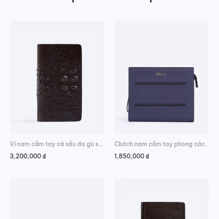
Ví nam cầm tay cá sấu da gù sang trọng
Clutch nam cầm tay phong cách lịch lãm
3,200,000
₫
1,850,000
₫