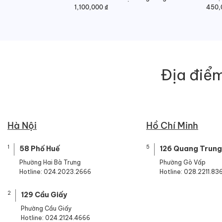
1,100,000
₫
450,
Giá
Giá
gốc
hiện
là:
tại
800,
là:
450,
Địa điểm
Hà Nội
Hồ Chí Minh
1
5
58 Phố Huế
126 Quang Trung
Phường Hai Bà Trưng
Phường Gò Vấp
Hotline: 024.2023.2666
Hotline: 028.2211.83
2
129 Cầu Giấy
Phường Cầu Giấy
Hotline: 024.2124.4666