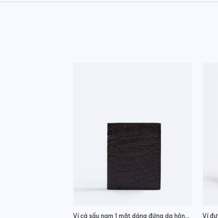
Ví cá sấu nam 1 mặt dáng đứng da hông chính hãng
Ví đự