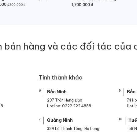
000
₫
1,700,000
₫
800,000
₫
000 ₫.
000 ₫.
 bán hàng và các đối tác của 
Tỉnh thành khác
6
9
Bắc Ninh
Bắc
297 Trần Hưng Đạo
74 H
68
Hotline: 0222.222.4888
Hotl
7
10
Quảng Ninh
Hu
339 Lê Thánh Tông, Hạ Long
58 N