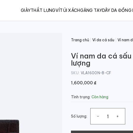
GIÀY
THẮT LƯNG
VÍ
TÚI XÁCH
GĂNG TAY
DÂY DA ĐỒNG
Trang chủ
|
Ví da cá sấu
|
Ví nam d
Ví nam da cá sấu
lượng
SKU:
VLA1600N-B-CF
1,600,000
₫
Tình trạng:
Còn hàng
Số lượng:
Ví nam da cá sấu 2 mặt dán