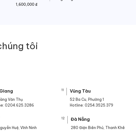
1,600,000
₫
chúng tôi
11
 Giang
Vũng Tàu
oàng Văn Thụ
52 Ba Cu, Phường 1
ine: 0204.625.3286
Hotline: 0254.3525.379
12
ế
Đà Nẵng
guyễn Huệ, Vĩnh Ninh
280 Điện Biên Phủ, Thanh Khê