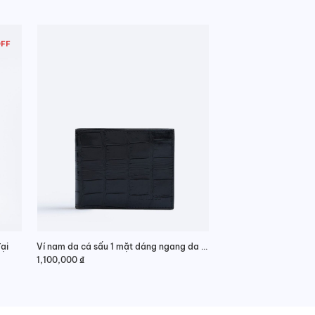
OFF
ại
Ví nam da cá sấu 1 mặt dáng ngang da bụng trẻ trung
1,100,000
₫