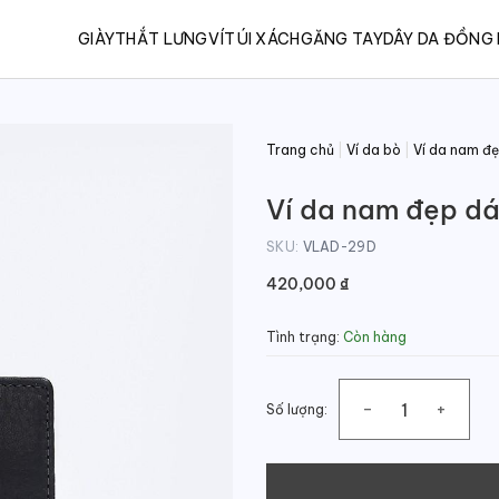
GIÀY
THẮT LƯNG
VÍ
TÚI XÁCH
GĂNG TAY
DÂY DA ĐỒNG
Trang chủ
|
Ví da bò
|
Ví da nam đ
Ví da nam đẹp dá
SKU:
VLAD-29D
420,000
₫
Tình trạng:
Còn hàng
Số lượng:
Ví da nam đẹp dáng đứng đư