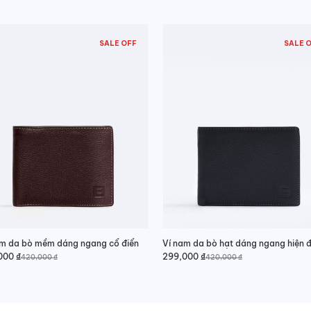
SALE OFF
SALE 
am da bò mềm dáng ngang cổ điển
Ví nam da bò hạt dáng ngang hiện đ
000
₫
299,000
₫
420,000
₫
420,000
₫
Giá
Giá
gốc
hiện
là:
tại
000 ₫.
420,000 ₫.
là:
000 ₫.
299,000 ₫.