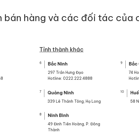
 bán hàng và các đối tác của 
Tỉnh thành khác
6
9
Bắc Ninh
Bắc
297 Trần Hưng Đạo
74 H
68
Hotline: 0222.222.4888
Hotl
7
10
Quảng Ninh
Hu
339 Lê Thánh Tông, Hạ Long
58 N
8
Ninh Bình
49 Đinh Tiên Hoàng, P. Đông
Thành