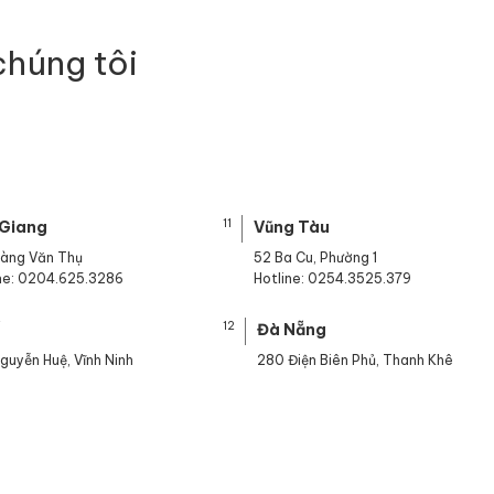
chúng tôi
11
 Giang
Vũng Tàu
oàng Văn Thụ
52 Ba Cu, Phường 1
ine: 0204.625.3286
Hotline: 0254.3525.379
12
ế
Đà Nẵng
guyễn Huệ, Vĩnh Ninh
280 Điện Biên Phủ, Thanh Khê