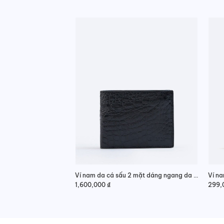
Ví nam da cá sấu 2 mặt dáng ngang da hông thanh lịch
Ví n
1,600,000
₫
299,
Giá
Giá
gốc
hiện
là:
tại
420,
là:
299,