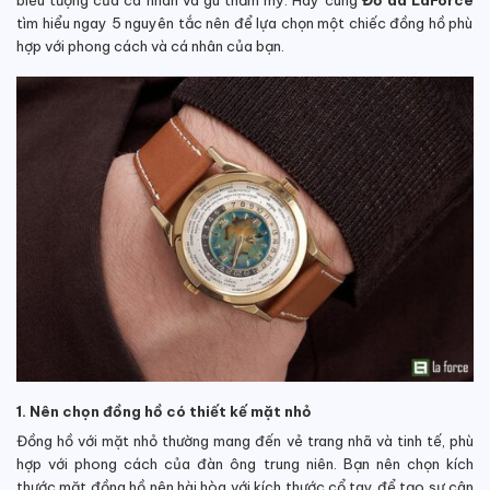
biểu tượng của cá nhân và gu thẩm mỹ. Hãy cùng
Đồ da LaForce
tìm hiểu ngay 5 nguyên tắc nên để lựa chọn một chiếc đồng hồ phù
hợp với phong cách và cá nhân của bạn.
1. Nên chọn đồng hồ có thiết kế mặt nhỏ
Đồng hồ với mặt nhỏ thường mang đến vẻ trang nhã và tinh tế, phù
hợp với phong cách của đàn ông trung niên. Bạn nên chọn kích
thước mặt đồng hồ nên hài hòa với kích thước cổ tay để tạo sự cân