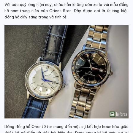
Với các quý ông hiện nay, chắc hẳn không còn xa lạ với mẫu đồng
hồ nam trung niên của Orient Star. Đây được coi là thương hiệu
đồng hồ đầy sang trọng và tinh tế.
Dòng đồng hồ Orient Star mang đến một sự kết hợp hoàn hảo giữa
thiết kế cổ điển và tiện ích hiện đại. Được trang bị bộ máy cơ tự