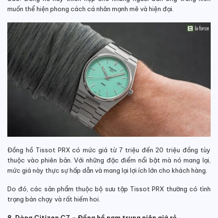
muốn thể hiện phong cách cá nhân mạnh mẽ và hiện đại.
Đồng hồ Tissot PRX có mức giá từ 7 triệu đến 20 triệu đồng tùy
thuộc vào phiên bản. Với những đặc điểm nổi bật mà nó mang lại,
mức giá này thực sự hấp dẫn và mang lại lợi ích lớn cho khách hàng.
Do đó, các sản phẩm thuộc bộ sưu tập Tissot PRX thường có tình
trạng bán chạy và rất hiếm hoi.
8. Dòng Citizen C7 – Đồng hồ nam trung niên giá rẻ