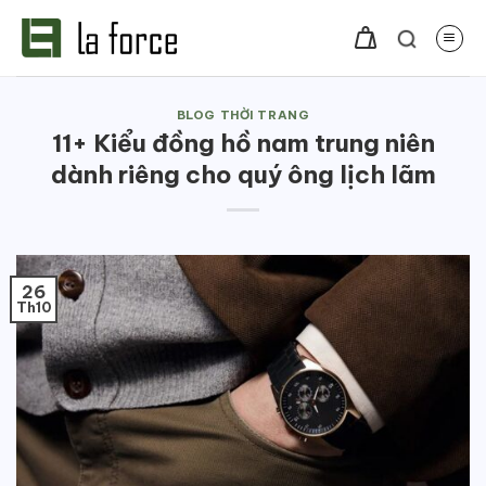
Bỏ
qua
nội
dung
BLOG THỜI TRANG
11+ Kiểu đồng hồ nam trung niên
dành riêng cho quý ông lịch lãm
26
Th10