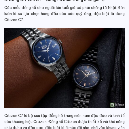
Các mẫu đồng hồ cho người lớn tuổi giá cả phải chăng từ Nhật Bản
luôn là sự lựa chọn hàng đầu của các quý ông, đặc biệt là dòng
Citizen C7.
Citizen C7 là bộ sưu tập đồng hồ trung niên nam độc đáo và tinh tế
của thương hiệu Citizen. Đồng hồ Citizen được thiết kế với khả năng
chịu đựng va đập cao, đặc biệt là ở mức độ nhẹ, nhờ vào khung viền