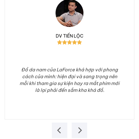
nắng mặt trời hoặc dùng máy sấy tóc để làm khô. Nhiệt độ
cao sẽ làm da giày bị co rút, nứt nẻ. Thay vào đó, hãy dùng
giấy báo nhét vào bên trong giày để hút ẩm và để giày khô
tự nhiên ở nơi thoáng mát.
DV TIẾN LỘC
Để duy trì độ mềm mại và bóng đẹp cho da giày, hãy
thường xuyên đánh xi. Xi không chỉ giúp làm mới màu sắc
mà còn tạo lớp bảo vệ, chống lại các tác nhân gây hại từ
môi trường. Chọn loại xi phù hợp với màu da giày và đánh
Đồ da nam của LaForce khá hợp với phong
đều lên bề mặt. Sau đó, dùng bàn chải mềm đánh bóng để
cách của mình: hiện đại và sang trọng nên
giày thêm phần sáng bóng.
mỗi khi tham gia sự kiện hay ra mắt phim mới
là lại phải đến sắm kha khá đồ.
Khi không sử dụng, hãy cất giữ giày trong hộp hoặc túi vải
để tránh bụi bẩn và ẩm mốc. Nếu có thể, hãy nhét giấy báo
vào bên trong giày để giữ form dáng. Tránh để giày ở nơi có
nhiệt độ cao hoặc ẩm thấp, vì điều này sẽ làm da giày bị
biến dạng và nhanh hỏng.
Giày Loafer có thiết kế tương đối đơn giản và dễ dàng phối