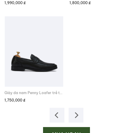
1,990,000
₫
1,800,000
₫
1,
Giày da nam Penny Loafer trẻ trung cao cấp
1,750,000
₫
1,
Gi
Gi
g
hi
là:
tạ
2,
là:
1,