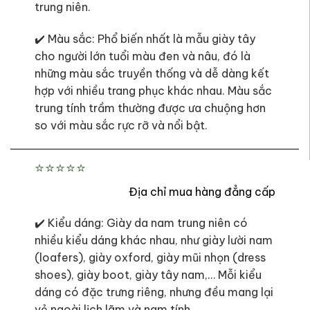
trung niên.
✔️ Màu sắc: Phổ biến nhất là mẫu giày tây
cho người lớn tuổi màu đen và nâu, đó là
những màu sắc truyền thống và dễ dàng kết
hợp với nhiều trang phục khác nhau. Màu sắc
trung tính trầm thường được ưa chuộng hơn
so với màu sắc rực rỡ và nổi bật.
⭐⭐⭐⭐⭐
Địa chỉ mua hàng đẳng cấp
✔️ Kiểu dáng: Giày da nam trung niên có
nhiều kiểu dáng khác nhau, như giày lười nam
(loafers), giày oxford, giày mũi nhọn (dress
shoes), giày boot, giày tây nam,… Mỗi kiểu
dáng có đặc trưng riêng, nhưng đều mang lại
vẻ ngoài lịch lãm và nam tính.