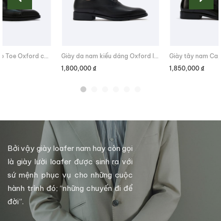
Giày da nam Cap Toe Oxford cao cấp
Giày da nam kiểu dáng Oxford lịch lãm
1,800,000
₫
1,850,000
₫
Bởi vậy giày loafer nam hay còn gọi
là giày lười loafer được sinh ra với
sứ mệnh phục vụ cho những cuộc
hành trình đó; “những chuyến đi để
đời”.