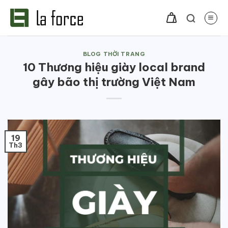
Bỏ
qua
nội
dung
BLOG THỜI TRANG
10 Thương hiệu giày local brand
gây bão thị trường Việt Nam
19
Th3