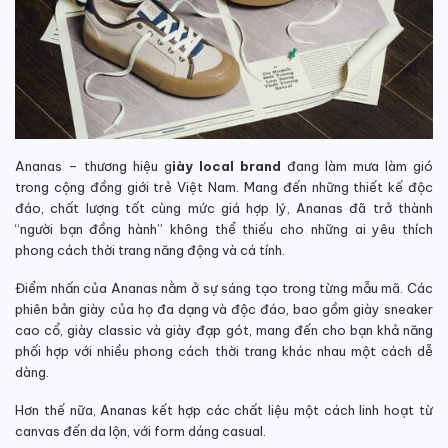
Ananas – thương hiệu g
iày local brand
đang làm mưa làm gió
trong cộng đồng giới trẻ Việt Nam. Mang đến những thiết kế độc
đáo, chất lượng tốt cùng mức giá hợp lý, Ananas đã trở thành
“người bạn đồng hành” không thể thiếu cho những ai yêu thích
phong cách thời trang năng động và cá tính.
Điểm nhấn của Ananas nằm ở sự sáng tạo trong từng mẫu mã. Các
phiên bản giày của họ đa dạng và độc đáo, bao gồm giày sneaker
cao cổ, giày classic và giày đạp gót, mang đến cho bạn khả năng
phối hợp với nhiều phong cách thời trang khác nhau một cách dễ
dàng.
Hơn thế nữa, Ananas kết hợp các chất liệu một cách linh hoạt từ
canvas đến da lộn, với form dáng casual.