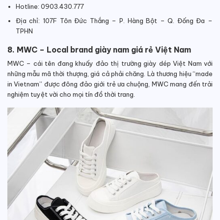
Hotline: 0903.430.777
Địa chỉ: 107F Tôn Đức Thắng – P. Hàng Bột – Q. Đống Đa –
TPHN
8. MWC – Local brand giày nam giá rẻ Việt Nam
MWC – cái tên đang khuấy đảo thị trường giày dép Việt Nam với
những mẫu mã thời thượng, giá cả phải chăng. Là thương hiệu “made
in Vietnam” được đông đảo giới trẻ ưa chuộng, MWC mang đến trải
nghiệm tuyệt vời cho mọi tín đồ thời trang.