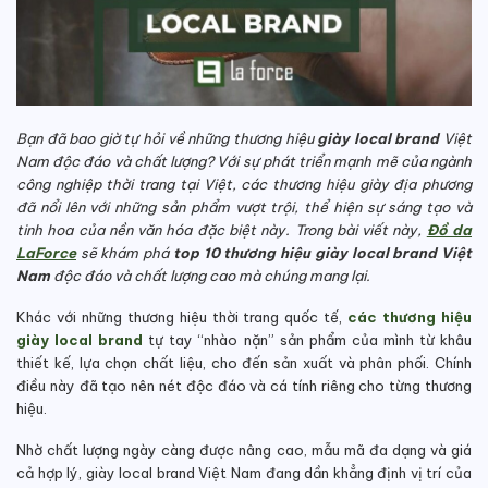
Bạn đã bao giờ tự hỏi về những thương hiệu
giày local brand
Việt
Nam độc đáo và chất lượng? Với sự phát triển mạnh mẽ của ngành
công nghiệp thời trang tại Việt, các thương hiệu giày địa phương
đã nổi lên với những sản phẩm vượt trội, thể hiện sự sáng tạo và
tinh hoa của nền văn hóa đặc biệt này. Trong bài viết này,
Đồ da
LaForce
sẽ khám phá
top 10 thương hiệu giày local brand Việt
Nam
độc đáo và chất lượng cao mà chúng mang lại.
Khác với những thương hiệu thời trang quốc tế,
các thương hiệu
già
y local brand
tự tay “nhào nặn” sản phẩm của mình từ khâu
thiết kế, lựa chọn chất liệu, cho đến sản xuất và phân phối. Chính
điều này đã tạo nên nét độc đáo và cá tính riêng cho từng thương
hiệu.
Nhờ chất lượng ngày càng được nâng cao, mẫu mã đa dạng và giá
cả hợp lý, giày local brand Việt Nam đang dần khẳng định vị trí của