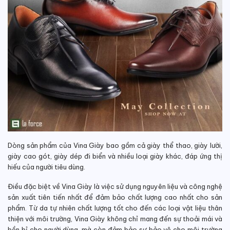
Dòng sản phẩm của Vina Giày bao gồm cả giày thể thao, giày lười,
giày cao gót, giày dép đi biển và nhiều loại giày khác, đáp ứng thị
hiếu của người tiêu dùng.
Điều đặc biệt về Vina Giày là việc sử dụng nguyên liệu và công nghệ
sản xuất tiên tiến nhất để đảm bảo chất lượng cao nhất cho sản
phẩm. Từ da tự nhiên chất lượng tốt cho đến các loại vật liệu thân
thiện với môi trường, Vina Giày không chỉ mang đến sự thoải mái và
bền bỉ cho người dùng, mà còn đảm bảo sự bảo vệ cho môi trường