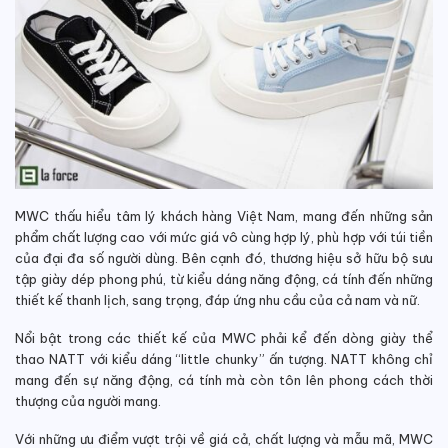
MWC thấu hiểu tâm lý khách hàng Việt Nam, mang đến những sản
phẩm chất lượng cao với mức giá vô cùng hợp lý, phù hợp với túi tiền
của đại đa số người dùng. Bên cạnh đó, thương hiệu sở hữu bộ sưu
tập giày dép phong phú, từ kiểu dáng năng động, cá tính đến những
thiết kế thanh lịch, sang trọng, đáp ứng nhu cầu của cả nam và nữ.
Nổi bật trong các thiết kế của MWC phải kể đến dòng giày thể
thao NATT với kiểu dáng “little chunky” ấn tượng. NATT không chỉ
mang đến sự năng động, cá tính mà còn tôn lên phong cách thời
thượng của người mang.
Với những ưu điểm vượt trội về giá cả, chất lượng và mẫu mã, MWC