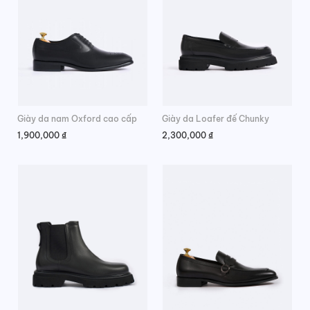
Giày da nam Oxford cao cấp
Giày da Loafer đế Chunky
1,900,000
₫
2,300,000
₫