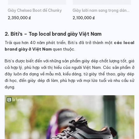
Giày Chelsea Boot đế Chunky
Giày lười nam sang trọng dáng Penny Loafer
2,350,000
₫
2,100,000
₫
2. Biti’s – Top local brand giày Việt Nam
Trải qua hơn 40 năm phát triển, Biti’s đã trở thành một
các local
brand giày ở Việt Nam
quen thuộc.
Biti’s được biết đến với những sản phẩm giày dép chất lượng tốt, giá
cả hợp lý, phù hợp với thị hiếu của người Việt Nam. Các sản phẩm ở
đây luôn đa dạng về mẫu mã, kiểu dáng, từ giày thể thao, giày dép
đi học, đến giày dép đi làm, phù hợp với mọi lứa tuổi và nhu cầu sử
dụng.