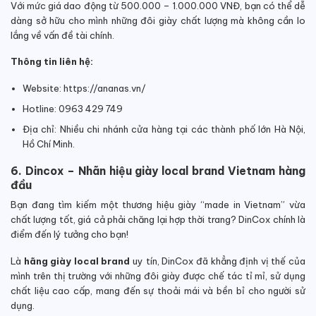
Với mức giá dao động từ 500.000 – 1.000.000 VNĐ, bạn có thể dễ
dàng sở hữu cho mình những đôi giày chất lượng mà không cần lo
lắng về vấn đề tài chính.
Thông tin liên hệ:
Website: https://ananas.vn/
Hotline: 0963 429 749
Địa chỉ: Nhiều chi nhánh cửa hàng tại các thành phố lớn Hà Nội,
Hồ Chí Minh.
6. Dincox – Nhãn hiệu giày local brand Vietnam hàng
đầu
Bạn đang tìm kiếm một thương hiệu giày “made in Vietnam” vừa
chất lượng tốt, giá cả phải chăng lại hợp thời trang? DinCox chính là
điểm đến lý tưởng cho bạn!
Là
hãng giày local brand
uy tín, DinCox đã khẳng định vị thế của
mình trên thị trường với những đôi giày được chế tác tỉ mỉ, sử dụng
chất liệu cao cấp, mang đến sự thoải mái và bền bỉ cho người sử
dụng.