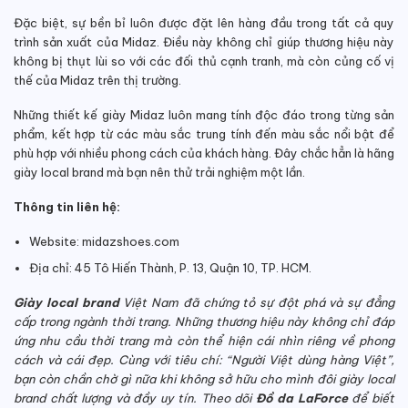
Đặc biệt, sự bền bỉ luôn được đặt lên hàng đầu trong tất cả quy
trình sản xuất của Midaz. Điều này không chỉ giúp thương hiệu này
không bị thụt lùi so với các đối thủ cạnh tranh, mà còn củng cố vị
thế của Midaz trên thị trường.
Những thiết kế giày Midaz luôn mang tính độc đáo trong từng sản
phẩm, kết hợp từ các màu sắc trung tính đến màu sắc nổi bật để
phù hợp với nhiều phong cách của khách hàng. Đây chắc hẳn là hãng
giày local brand mà bạn nên thử trải nghiệm một lần.
Thông tin liên hệ:
Website:
midazshoes.com
Địa chỉ: 45 Tô Hiến Thành, P. 13, Quận 10, TP. HCM.
Giày local brand
Việt Nam đã chứng tỏ sự đột phá và sự đẳng
cấp trong ngành thời trang. Những thương hiệu này không chỉ đáp
ứng nhu cầu thời trang mà còn thể hiện cái nhìn riêng về phong
cách và cái đẹp. Cùng với tiêu chí: “Người Việt dùng hàng Việt”,
bạn còn chần chờ gì nữa khi không sở hữu cho mình đôi giày local
brand chất lượng và đầy uy tín. Theo dõi
Đồ da LaForce
để biết