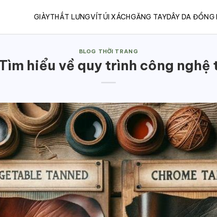
GIÀY
THẮT LƯNG
VÍ
TÚI XÁCH
GĂNG TAY
DÂY DA ĐỒNG
BLOG THỜI TRANG
Tìm hiểu về quy trình công nghệ 