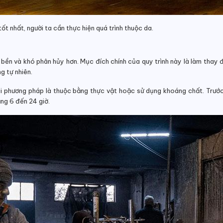
tốt nhất, người ta cần thực hiện quá trình thuộc da.
u bền và khó phân hủy hơn. Mục đích chính của quy trình này là làm thay 
g tự nhiên.
i phương pháp là thuộc bằng thực vật hoặc sử dụng khoáng chất. Trước 
ng 6 đến 24 giờ.