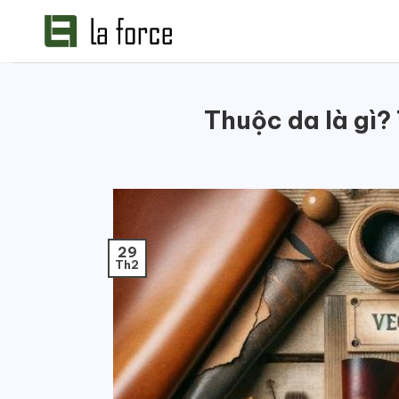
Bỏ
qua
nội
dung
Thuộc da là gì? 
29
Th2