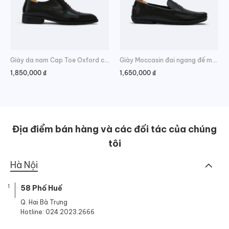
Giày da nam Cap Toe Oxford cao cấp
Giày Moccasin đai ngang đế mềm lịch lãm
1,850,000
₫
1,650,000
₫
Địa điểm bán hàng và các đối tác của chúng
tôi
Hà Nội
1
58 Phố Huế
Q. Hai Bà Trưng
Hotline: 024.2023.2666