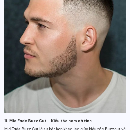
11. Mid Fade Buzz Cut – Kiểu tóc nam cá tính
Mid Fade Buzz Cut là sự kết hợp khéo léo giữa kiểu tóc Buzzcut và