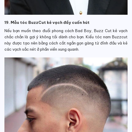
19. Mẫu tóc BuzzCut kẻ vạch đầy cuốn hút
Nếu bạn muốn theo đuổi phong cách Bad Boy, Buzz Cut kẻ vạch
chắc chắn là gợi ý không tồi dành cho bạn. Kiểu tóc nam Buzzcut
này được tạo nên bằng cách cắt ngắn gọn gàng từ đỉnh đầu và kẻ
các vạch sắc nét ở phần viền xung quanh.