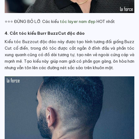
⭐⭐⭐ ĐỪNG BỎ LỠ: Các kiểu
tóc layer nam đẹp
HOT nhất
4. Cắt tóc kiểu Burr BuzzCut độc đáo
Kiểu tóc Buzzcut độc đáo này được tạo hình tương đối giống Buzz
Cut cổ điển, trong đó tóc được cắt ngắn ở đỉnh đầu và phần tóc
xung quanh cũng có đồ dài tương tự, tạo nên vẻ ngoài cứng cáp và
mạnh mẽ. Tạo kiểu này giúp nam giới có phần gọn gàng, ôn hòa hơn
nhưng vẫn tôn lên các đường nét sắc sảo trên khuôn mặt.