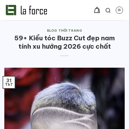
Bỏ
qua
nội
dung
BLOG THỜI TRANG
59+ Kiểu tóc Buzz Cut đẹp nam
tính xu hướng 2026 cực chất
31
Th7