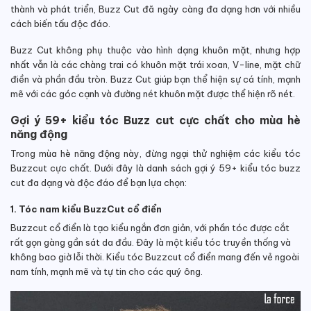
thành và phát triển, Buzz Cut đã ngày càng đa dạng hơn với nhiều
cách biến tấu độc đáo.
Buzz Cut không phụ thuộc vào hình dạng khuôn mặt, nhưng hợp
nhất vẫn là các chàng trai có khuôn mặt trái xoan, V-line, mặt chữ
điền và phần đầu tròn. Buzz Cut giúp bạn thể hiện sự cá tính, mạnh
mẽ với các góc cạnh và đường nét khuôn mặt được thể hiện rõ nét.
Gợi ý 59+ kiểu tóc Buzz cut cực chất cho mùa hè
năng động
Trong mùa hè năng động này, đừng ngại thử nghiệm các kiểu tóc
Buzzcut cực chất. Dưới đây là danh sách gợi ý 59+ kiểu tóc buzz
cut đa dạng và độc đáo để bạn lựa chọn:
1. Tóc nam kiểu BuzzCut cổ điển
Buzzcut cổ điển là tạo kiểu ngắn đơn giản, với phần tóc được cắt
rất gọn gàng gần sát da đầu. Đây là một kiểu tóc truyền thống và
không bao giờ lỗi thời. Kiểu tóc Buzzcut cổ điển mang đến vẻ ngoài
nam tính, mạnh mẽ và tự tin cho các quý ông.