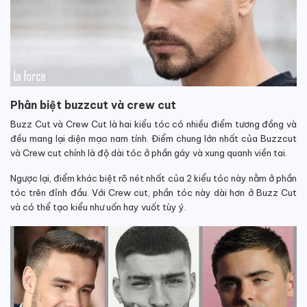
Phân biệt buzzcut và crew cut
Buzz Cut và Crew Cut là hai kiểu tóc có nhiều điểm tương đồng và
đều mang lại diện mạo nam tính. Điểm chung lớn nhất của Buzzcut
và Crew cut chính là độ dài tóc ở phần gáy và xung quanh viền tai.
Ngược lại, điểm khác biệt rõ nét nhất của 2 kiểu tóc này nằm ở phần
tóc trên đỉnh đầu. Với Crew cut, phần tóc này dài hơn ở Buzz Cut
và có thể tạo kiểu như uốn hay vuốt tùy ý.