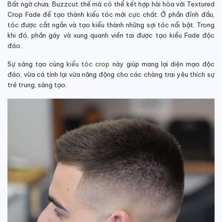
Bất ngờ chưa, Buzzcut thế mà có thể kết hợp hài hòa với Textured
Crop Fade để tạo thành kiểu tóc mới cực chất. Ở phần đỉnh đầu,
tóc được cắt ngắn và tạo kiểu thành những sợi tóc nổi bật. Trong
khi đó, phần gáy và xung quanh viền tai được tạo kiểu Fade độc
đáo.
Sự sáng tạo cùng
kiểu tóc crop
này giúp mang lại diện mạo độc
đáo, vừa cá tính lại vừa năng động cho các chàng trai yêu thích sự
trẻ trung, sáng tạo.