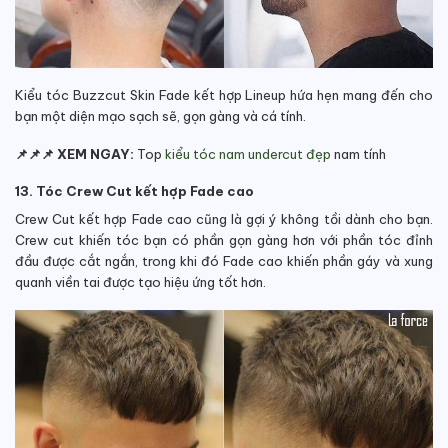
Kiểu tóc Buzzcut Skin Fade kết hợp Lineup hứa hẹn mang đến cho
bạn một diện mạo sạch sẽ, gọn gàng và cá tính.
📌📌📌 XEM NGAY:
Top
kiểu tóc nam undercut đẹp
nam tính
13. Tóc Crew Cut kết hợp Fade cao
Crew Cut kết hợp Fade cao cũng là gợi ý không tồi dành cho bạn.
Crew cut khiến tóc bạn có phần gọn gàng hơn với phần tóc đỉnh
đầu được cắt ngắn, trong khi đó Fade cao khiến phần gáy và xung
quanh viền tai được tạo hiệu ứng tốt hơn.