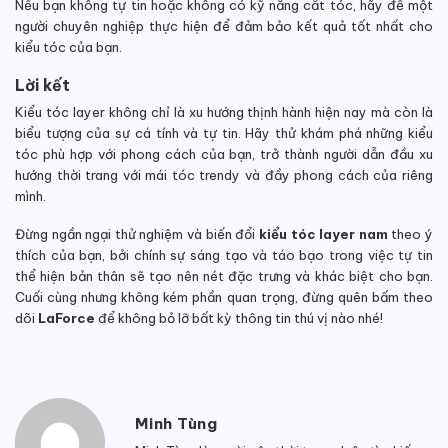
Nếu bạn không tự tin hoặc không có kỹ năng cắt tóc, hãy để một
người chuyên nghiệp thực hiện để đảm bảo kết quả tốt nhất cho
kiểu tóc của bạn.
Lời kết
Kiểu tóc layer không chỉ là xu hướng thịnh hành hiện nay mà còn là
biểu tượng của sự cá tính và tự tin. Hãy thử khám phá những kiểu
tóc phù hợp với phong cách của bạn, trở thành người dẫn đầu xu
hướng thời trang với mái tóc trendy và đầy phong cách của riêng
mình.
Đừng ngần ngại thử nghiệm và biến đổi
kiểu tóc layer nam
theo ý
thích của bạn, bởi chính sự sáng tạo và táo bạo trong việc tự tin
thể hiện bản thân sẽ tạo nên nét đặc trưng và khác biệt cho bạn.
Cuối cùng nhưng không kém phần quan trọng, đừng quên bấm theo
dõi
LaForce
để không bỏ lỡ bất kỳ thông tin thú vị nào nhé!
Minh Tùng