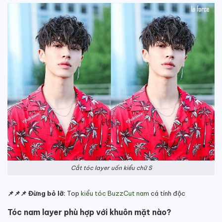
Cắt tóc layer uốn kiểu chữ S
📌📌📌 Đừng bỏ lỡ:
Top
kiểu tóc BuzzCut nam
cá tính độc
Tóc nam layer phù hợp với khuôn mặt nào?