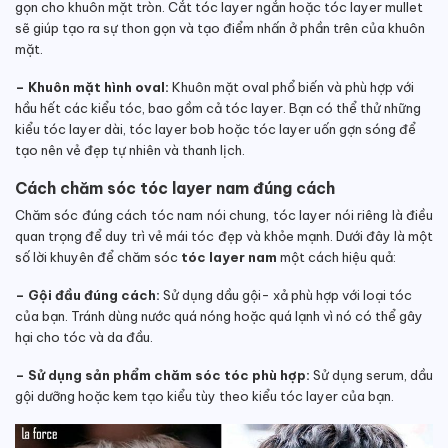
gọn cho khuôn mặt tròn. Cắt tóc layer ngắn hoặc tóc layer mullet
sẽ giúp tạo ra sự thon gọn và tạo điểm nhấn ở phần trên của khuôn
mặt.
– Khuôn mặt hình oval:
Khuôn mặt oval phổ biến và phù hợp với
hầu hết các kiểu tóc, bao gồm cả tóc layer. Bạn có thể thử những
kiểu tóc layer dài, tóc layer bob hoặc tóc layer uốn gợn sóng để
tạo nên vẻ đẹp tự nhiên và thanh lịch.
Cách chăm sóc tóc layer nam đúng cách
Chăm sóc đúng cách tóc nam nói chung, tóc layer nói riêng là điều
quan trọng để duy trì vẻ mái tóc đẹp và khỏe mạnh. Dưới đây là một
số lời khuyên để chăm sóc
tóc layer nam
một cách hiệu quả:
– Gội đầu đúng cách:
Sử dụng dầu gội- xả phù hợp với loại tóc
của bạn. Tránh dùng nước quá nóng hoặc quá lạnh vì nó có thể gây
hại cho tóc và da đầu.
– Sử dụng sản phẩm chăm sóc tóc phù hợp:
Sử dụng serum, dầu
gội dưỡng hoặc kem tạo kiểu tùy theo kiểu tóc layer của bạn.