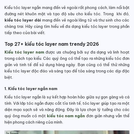
Kiểu tóc layer ngắn mang đến vẻ ngoài rất phong cách, làm nổi bật
đường nét khuôn mặt và tạo độ sâu cho kiểu tóc. Trong khi đó,
kiểu tóc layer dài
mang đến vẻ ngoài lãng tử và thư sinh cho các
chàng trai. Hãy cùng tìm hiểu về đa dạng kiểu tóc layer trong phần
tiếp theo của bài viết.
Top 27+ kiểu tóc layer nam trendy 2026
Kiểu tóc layer nam
được ưa chuộng bởi sự đa dạng và linh hoạt
trong cách tạo kiểu. Các quý ông có thể tạo ra những kiểu tóc đơn
giản và tinh tế để sử dụng hàng ngày. Bạn cũng có thể thử những
kiểu tóc layer độc đáo và sáng tạo để tỏa sáng trong các dịp đặc
biệt.
1. Kiểu tóc layer ngắn nam
Kiểu tóc layer ngắn là sự kết hợp hoàn hảo giữa sự gọn gàng và cá
tính. Với lớp tóc ngắn được cắt tỉa tinh tế, tóc layer giúp tạo ra một
diện mạo sạch sẽ và năng động. Đây là lựa chọn lý tưởng cho các
quý ông muốn có một
kiểu tóc nam ngắn
đơn giản nhưng vẫn thể
hiện phong cách riêng của mình.