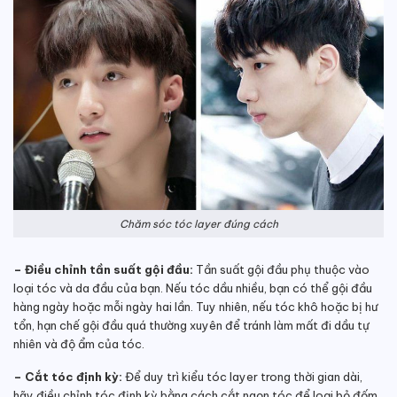
Chăm sóc tóc layer đúng cách
– Điều chỉnh tần suất gội đầu:
Tần suất gội đầu phụ thuộc vào
loại tóc và da đầu của bạn. Nếu tóc dầu nhiều, bạn có thể gội đầu
hàng ngày hoặc mỗi ngày hai lần. Tuy nhiên, nếu tóc khô hoặc bị hư
tổn, hạn chế gội đầu quá thường xuyên để tránh làm mất đi dầu tự
nhiên và độ ẩm của tóc.
– Cắt tóc định kỳ:
Để duy trì kiểu tóc layer trong thời gian dài,
hãy điều chỉnh tóc định kỳ bằng cách cắt ngọn tóc để loại bỏ đốm