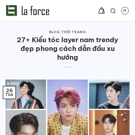
Bỏ
qua
nội
dung
BLOG THỜI TRANG
27+ Kiểu tóc layer nam trendy
đẹp phong cách dẫn đầu xu
hướng
26
Th6