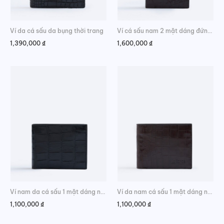
Ví da cá sấu da bụng thời trang
Ví cá sấu nam 2 mặt dáng đứng da hông phong cách
1,390,000
₫
1,600,000
₫
Ví nam da cá sấu 1 mặt dáng ngang da bụng trẻ trung
Ví da nam cá sấu 1 mặt dáng ngang da bụng cao cấp
1,100,000
₫
1,100,000
₫