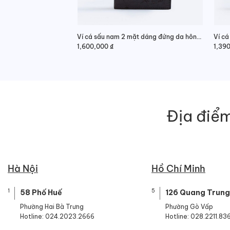
Ví cá sấu nam 2 mặt dáng đứng da hông phong cách
Ví cá
1,600,000
₫
1,39
Địa điểm
Hà Nội
Hồ Chí Minh
1
5
58 Phố Huế
126 Quang Trung
Phường Hai Bà Trưng
Phường Gò Vấp
Hotline: 024.2023.2666
Hotline: 028.2211.83