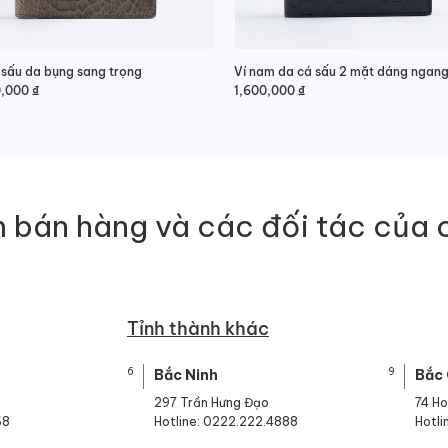
 sấu da bụng sang trọng
0,000
₫
1,600,000
₫
 bán hàng và các đối tác của 
Tỉnh thành khác
6
9
Bắc Ninh
Bắc
297 Trần Hưng Đạo
74 H
68
Hotline: 0222.222.4888
Hotl