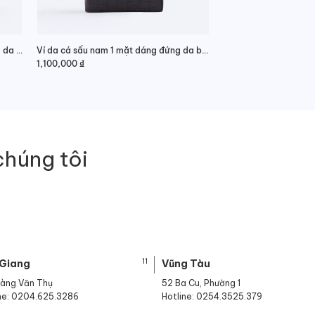
Ví nam da cá sấu 2 mặt dáng ngang da hông thanh lịch
Ví da cá sấu nam 1 mặt dáng đứng da bụng thời trang
1,100,000
₫
chúng tôi
11
 Giang
Vũng Tàu
oàng Văn Thụ
52 Ba Cu, Phường 1
ine: 0204.625.3286
Hotline: 0254.3525.379