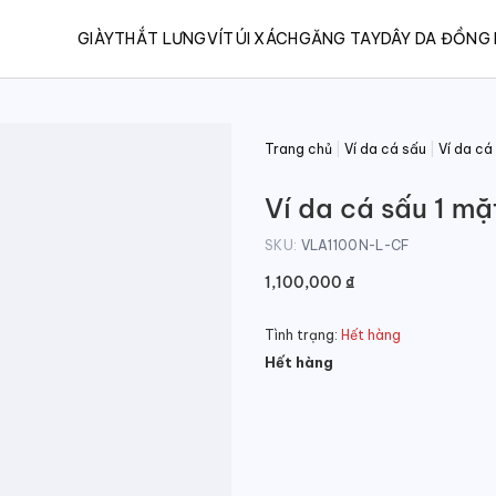
GIÀY
THẮT LƯNG
VÍ
TÚI XÁCH
GĂNG TAY
DÂY DA ĐỒNG
Trang chủ
|
Ví da cá sấu
|
Ví da cá
Ví da cá sấu 1 m
SKU:
VLA1100N-L-CF
1,100,000
₫
Tình trạng:
Hết hàng
Hết hàng