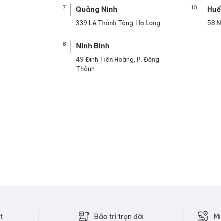
7
10
Quảng Ninh
Hu
339 Lê Thánh Tông, Hạ Long
58 N
8
Ninh Bình
49 Đinh Tiên Hoàng, P. Đông
Thành
Bảo trì trọn đời
t
Mi