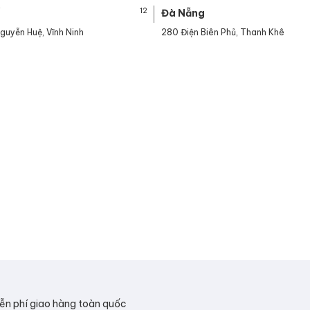
12
ế
Đà Nẵng
guyễn Huệ, Vĩnh Ninh
280 Điện Biên Phủ, Thanh Khê
ễn phí giao hàng toàn quốc