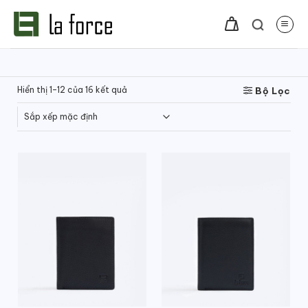
Bỏ
qua
nội
dung
Hiển thị 1–12 của 16 kết quả
Bộ Lọc