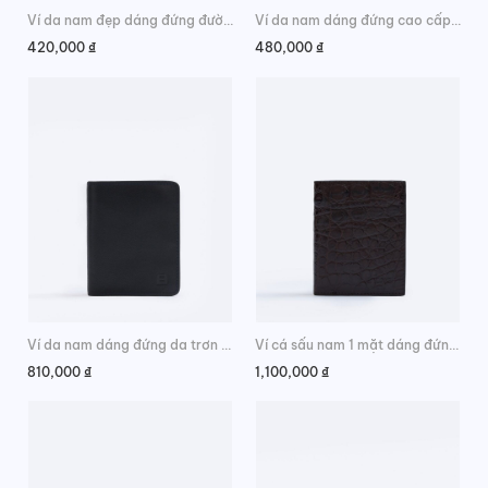
Ví da nam đẹp dáng đứng đường may chỉ nổi
Ví da nam dáng đứng cao cấp màu đen
420,000
₫
480,000
₫
Ví da nam dáng đứng da trơn cao cấp
Ví cá sấu nam 1 mặt dáng đứng da hông chính hãng
810,000
₫
1,100,000
₫