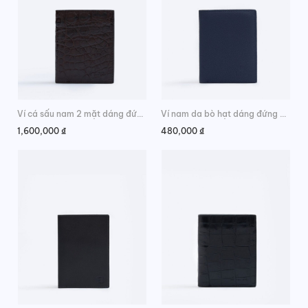
Ví cá sấu nam 2 mặt dáng đứng da hông phong cách
Ví nam da bò hạt dáng đứng phối màu cao cấp
1,600,000
₫
480,000
₫