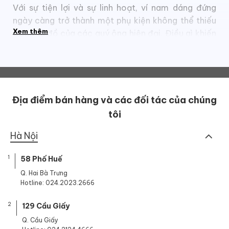
Với sự tiện lợi và sự linh hoạt, ví nam dáng đứng
ngày càng trở thành một phụ kiện không thể thiếu
Xem thêm
trong tủ đồ của các quý ông hiện đại. Điều gì khiến
cho loại
ví da nam
này trở nên phổ biến và được ưa
chuộng? Dưới đây là những lý do quan trọng mà bạn
nên xem xét khi quyết định sử dụng bóp nam kiểu
đứng.
Địa điểm bán hàng và các đối tác của chúng
1. Sự tinh tế đến từ kiểu dáng
tôi
Hà Nội
1
58 Phố Huế
Q. Hai Bà Trưng
Hotline: 024.2023.2666
2
129 Cầu Giấy
Q. Cầu Giấy